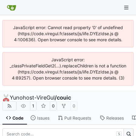
JavaScript error: Cannot read property '0' of undefined
(https://code.viregul.fr/assets/js/iife.DYEzIdse.js @
4:100636). Open browser console to see more details.
JavaScript error:
_classPrivateFieldGet2(...).replaceChildren is not a function
(https://code.viregul.fr/assets/js/iife.DYEzIdse.js @
4:89257). Open browser console to see more details. (3)
Yunohost-VireGul
/
couic
1
0
0
Code
Issues
Pull Requests
Releases
S