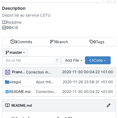
Description
Dépot lié au service LSTU
Readme
96
KiB
3
Commits
1
Branch
0
Tags
master
Add File
Code
T
FrancoisA
2020-11-30 00:04:22 +01:00
Correction markdown
viregul
Ajout thème Viregul
2020-11-29 23:58:31 +01:00
README.md
Correction markdown
2020-11-30 00:04:22 +01:00
README.md