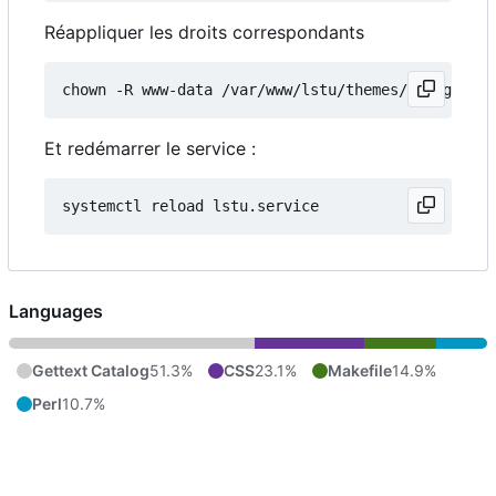
Réappliquer les droits correspondants
Et redémarrer le service :
Languages
Gettext Catalog
51.3%
CSS
23.1%
Makefile
14.9%
Perl
10.7%