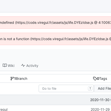
undefined (https://code.viregul.fr/assets/js/iife.DYEzIdse.js @ 4:100
en is not a function (https://code.viregul.fr/assets/js/iife.DYEzIdse.
Wiki
Activity
1
Branch
0
Tags
Add Fil
T
2020-11-30 
regul
2020-11-29 