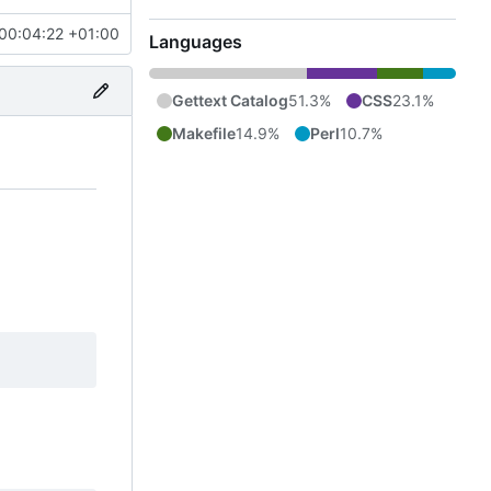
00:04:22 +01:00
Languages
Gettext Catalog
51.3%
CSS
23.1%
Makefile
14.9%
Perl
10.7%