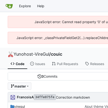
Explore
Help
JavaScript error: Cannot read property '0' of 
JavaScript error: _classPrivateFieldGet2(...).replaceChildr
Yunohost-VireGul
/
couic
Code
Issues
Pull Requests
Releases
3
Commits
master
FrancoisA
Correction markdown
34ffe075fe
viregul
Ajout thème Vi