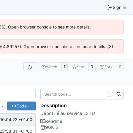
Sign In
636). Open browser console to see more details.
js @ 4:89257). Open browser console to see more details. (3)
1
0
0
Watch
Star
Fork
S
Description
e
Code
Dépot lié au service LSTU
00:04:22 +01:00
Readme
96
KiB
23:58:31 +01:00