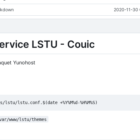
rkdown
2020-11-30 
service LSTU - Couic
 paquet Yunohost
var/www/lstu/themes