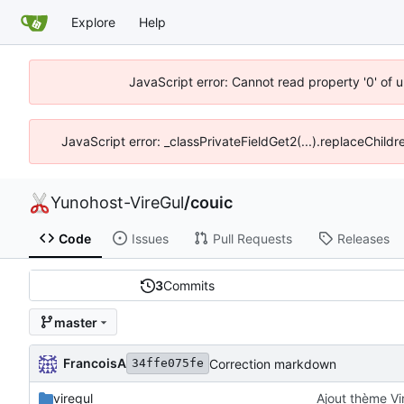
Explore
Help
JavaScript error: Cannot read property '0' of 
JavaScript error: _classPrivateFieldGet2(...).replaceChildr
Yunohost-VireGul
/
couic
Code
Issues
Pull Requests
Releases
3
Commits
master
FrancoisA
Correction markdown
34ffe075fe
viregul
Ajout thème Vi