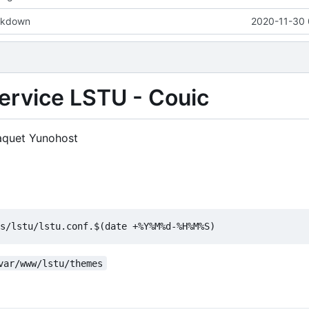
rkdown
2020-11-30 
service LSTU - Couic
 paquet Yunohost
var/www/lstu/themes