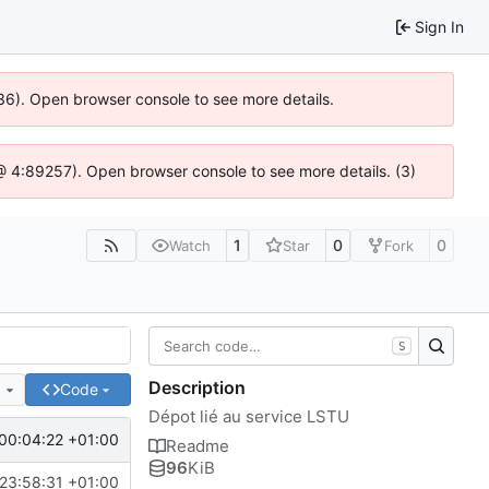
Sign In
636). Open browser console to see more details.
js @ 4:89257). Open browser console to see more details. (3)
1
0
0
Watch
Star
Fork
S
Description
e
Code
Dépot lié au service LSTU
00:04:22 +01:00
Readme
96
KiB
23:58:31 +01:00