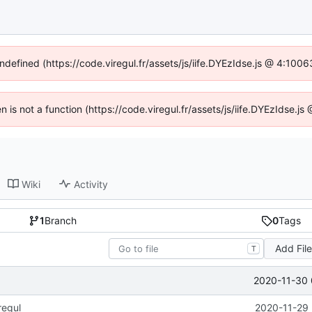
undefined (https://code.viregul.fr/assets/js/iife.DYEzIdse.js @ 4:100
en is not a function (https://code.viregul.fr/assets/js/iife.DYEzIdse.
Wiki
Activity
1
Branch
0
Tags
Add Fil
T
2020-11-30 
regul
2020-11-29 