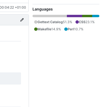
00:04:22 +01:00
Languages
Gettext Catalog
51.3%
CSS
23.1%
Makefile
14.9%
Perl
10.7%