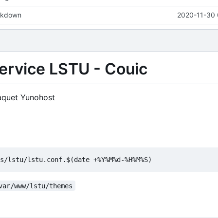
rkdown
2020-11-30 
service LSTU - Couic
 paquet Yunohost
var/www/lstu/themes