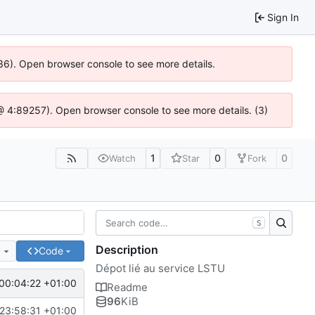
Sign In
636). Open browser console to see more details.
js @ 4:89257). Open browser console to see more details. (3)
1
0
0
Watch
Star
Fork
S
Description
e
Code
Dépot lié au service LSTU
00:04:22 +01:00
Readme
96
KiB
23:58:31 +01:00