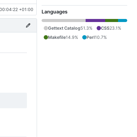
00:04:22 +01:00
Languages
Gettext Catalog
51.3%
CSS
23.1%
Makefile
14.9%
Perl
10.7%