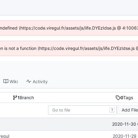
undefined (https://code.viregul.fr/assets/js/iife.DYEzIdse.js @ 4:100
en is not a function (https://code.viregul.fr/assets/js/iife.DYEzIdse.
Wiki
Activity
1
Branch
0
Tags
Add Fil
T
2020-11-30 
regul
2020-11-29 