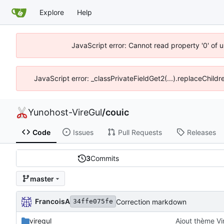
Explore
Help
JavaScript error: Cannot read property '0' of 
JavaScript error: _classPrivateFieldGet2(...).replaceChildr
Yunohost-VireGul
/
couic
Code
Issues
Pull Requests
Releases
3
Commits
master
FrancoisA
Correction markdown
34ffe075fe
viregul
Ajout thème Vi