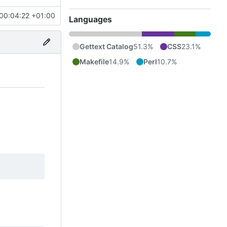
00:04:22 +01:00
Languages
Gettext Catalog
51.3%
CSS
23.1%
Makefile
14.9%
Perl
10.7%