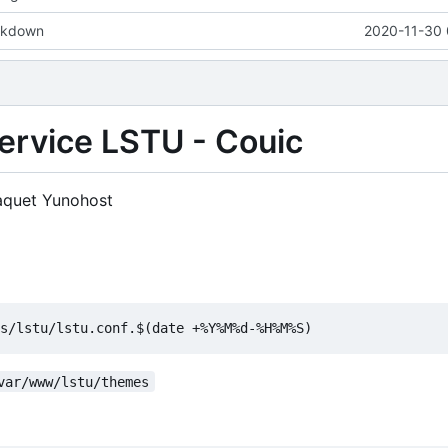
rkdown
2020-11-30 
service LSTU - Couic
 paquet Yunohost
var/www/lstu/themes