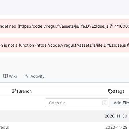
undefined (https://code.viregul.fr/assets/js/iife.DYEzIdse.js @ 4:100
en is not a function (https://code.viregul.fr/assets/js/iife.DYEzIdse.
Wiki
Activity
1
Branch
0
Tags
Add Fil
T
2020-11-30 
regul
2020-11-29 