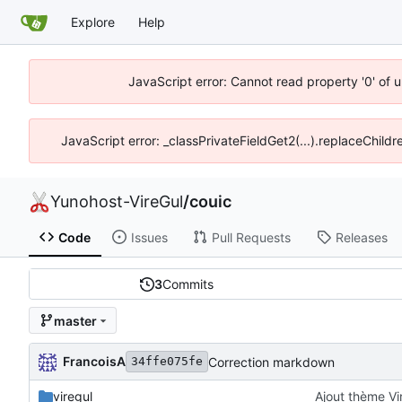
Explore
Help
JavaScript error: Cannot read property '0' of 
JavaScript error: _classPrivateFieldGet2(...).replaceChildr
Yunohost-VireGul
/
couic
Code
Issues
Pull Requests
Releases
3
Commits
master
FrancoisA
Correction markdown
34ffe075fe
viregul
Ajout thème Vi