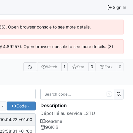
Sign In
636). Open browser console to see more details.
js @ 4:89257). Open browser console to see more details. (3)
1
0
0
Watch
Star
Fork
S
Description
e
Code
Dépot lié au service LSTU
00:04:22 +01:00
Readme
96
KiB
23:58:31 +01:00