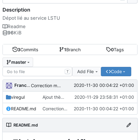
Description
Dépot lié au service LSTU
Readme
96
KiB
3
Commits
1
Branch
0
Tags
master
Add File
Code
T
FrancoisA
2020-11-30 00:04:22 +01:00
Correction markdown
viregul
Ajout thème Viregul
2020-11-29 23:58:31 +01:00
README.md
Correction markdown
2020-11-30 00:04:22 +01:00
README.md