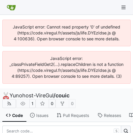
JavaScript error: Cannot read property '0' of undefined
(https://code.viregul.fr/assets/js/iife.DYEzIdse.js @
4:100636). Open browser console to see more details.
JavaScript error:
_classPrivateFieldGet2(...).replaceChildren is not a function
(https://code.viregul.fr/assets/js/iife.DYEzIdse.js @
4:89257). Open browser console to see more details. (3)
Yunohost-VireGul
/
couic
1
0
0
Code
Issues
Pull Requests
Releases
S