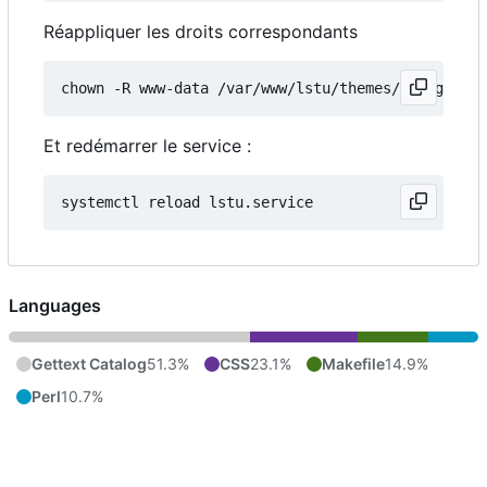
Réappliquer les droits correspondants
Et redémarrer le service :
Languages
Gettext Catalog
51.3%
CSS
23.1%
Makefile
14.9%
Perl
10.7%