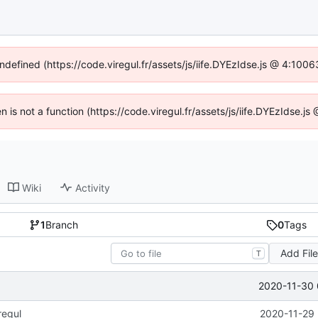
undefined (https://code.viregul.fr/assets/js/iife.DYEzIdse.js @ 4:100
en is not a function (https://code.viregul.fr/assets/js/iife.DYEzIdse.
Wiki
Activity
1
Branch
0
Tags
Add Fil
T
2020-11-30 
regul
2020-11-29 