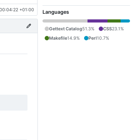
00:04:22 +01:00
Languages
Gettext Catalog
51.3%
CSS
23.1%
Makefile
14.9%
Perl
10.7%