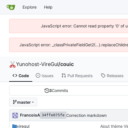
Explore
Help
JavaScript error: Cannot read property '0' of 
JavaScript error: _classPrivateFieldGet2(...).replaceChildr
Yunohost-VireGul
/
couic
Code
Issues
Pull Requests
Releases
3
Commits
master
FrancoisA
Correction markdown
34ffe075fe
viregul
Ajout thème Vi