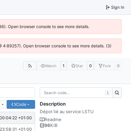
Sign In
636). Open browser console to see more details.
js @ 4:89257). Open browser console to see more details. (3)
1
0
0
Watch
Star
Fork
S
Description
e
Code
Dépot lié au service LSTU
00:04:22 +01:00
Readme
96
KiB
23:58:31 +01:00