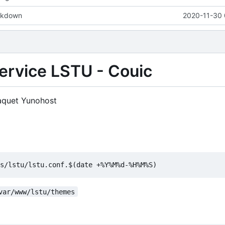
rkdown
2020-11-30 
service LSTU - Couic
 paquet Yunohost
var/www/lstu/themes