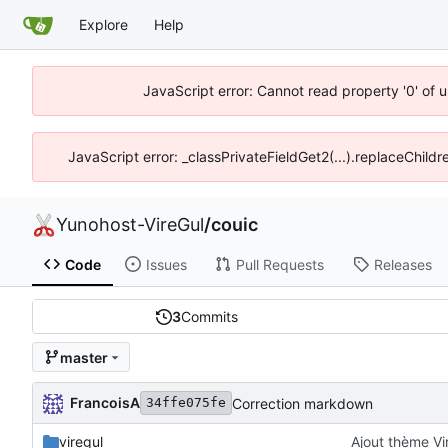
Explore
Help
JavaScript error: Cannot read property '0' of 
JavaScript error: _classPrivateFieldGet2(...).replaceChildr
Yunohost-VireGul
/
couic
Code
Issues
Pull Requests
Releases
3
Commits
master
FrancoisA
Correction markdown
34ffe075fe
viregul
Ajout thème Vi