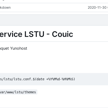
rkdown
2020-11-30 
service LSTU - Couic
 paquet Yunohost
var/www/lstu/themes