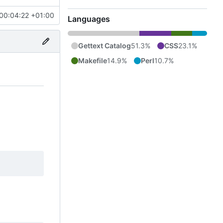
00:04:22 +01:00
Languages
Gettext Catalog
51.3%
CSS
23.1%
Makefile
14.9%
Perl
10.7%