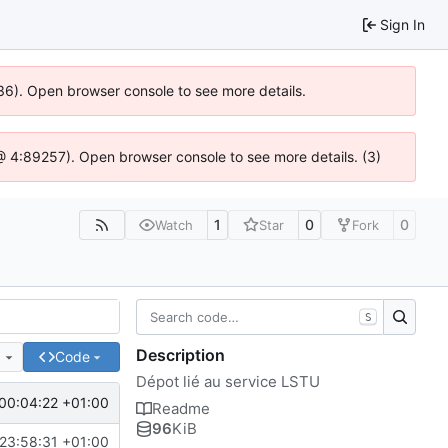
Sign In
636). Open browser console to see more details.
js @ 4:89257). Open browser console to see more details. (3)
1
0
0
Watch
Star
Fork
S
Description
e
Code
Dépot lié au service LSTU
00:04:22 +01:00
Readme
96
KiB
23:58:31 +01:00