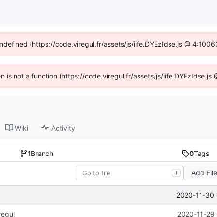
undefined (https://code.viregul.fr/assets/js/iife.DYEzIdse.js @ 4:100
en is not a function (https://code.viregul.fr/assets/js/iife.DYEzIdse.
Wiki
Activity
1
Branch
0
Tags
Add Fil
T
2020-11-30 
regul
2020-11-29 