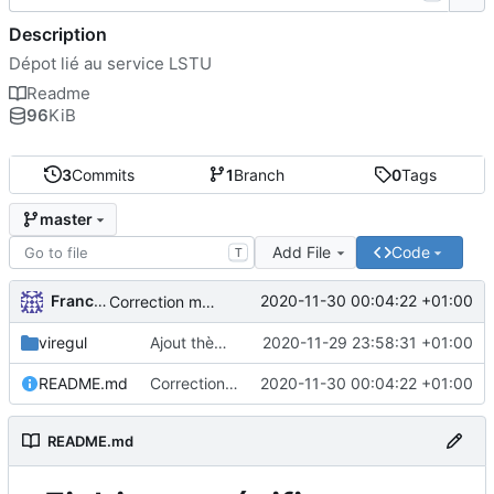
Description
Dépot lié au service LSTU
Readme
96
KiB
3
Commits
1
Branch
0
Tags
master
Add File
Code
T
FrancoisA
2020-11-30 00:04:22 +01:00
Correction markdown
viregul
Ajout thème Viregul
2020-11-29 23:58:31 +01:00
README.md
Correction markdown
2020-11-30 00:04:22 +01:00
README.md