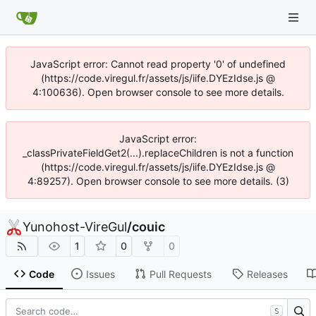
JavaScript error: Cannot read property '0' of undefined
(https://code.viregul.fr/assets/js/iife.DYEzIdse.js @
4:100636). Open browser console to see more details.
JavaScript error:
_classPrivateFieldGet2(...).replaceChildren is not a function
(https://code.viregul.fr/assets/js/iife.DYEzIdse.js @
4:89257). Open browser console to see more details. (3)
Yunohost-VireGul
/
couic
1
0
0
Code
Issues
Pull Requests
Releases
S