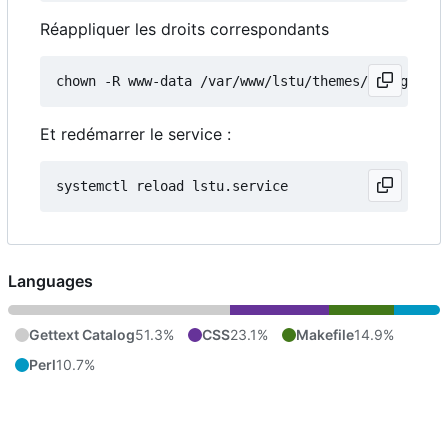
Réappliquer les droits correspondants
Et redémarrer le service :
Languages
Gettext Catalog
51.3%
CSS
23.1%
Makefile
14.9%
Perl
10.7%