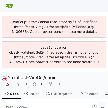
JavaScript error: Cannot read property '0' of undefined
(https://code.viregul.fr/assets/js/iife.DYEzIdse.js @
4:100636). Open browser console to see more details.
JavaScript error:
_classPrivateFieldGet2(...).replaceChildren is not a function
(https://code.viregul.fr/assets/js/iife.DYEzIdse.js @
4:89257). Open browser console to see more details. (3)
Yunohost-VireGul
/
couic
1
0
0
Code
Issues
Pull Requests
Releases
S