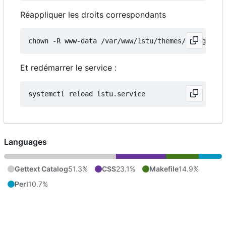
Réappliquer les droits correspondants
Et redémarrer le service :
Languages
Gettext Catalog
51.3%
CSS
23.1%
Makefile
14.9%
Perl
10.7%