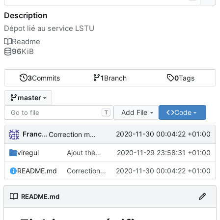
Description
Dépot lié au service LSTU
Readme
96
KiB
3
Commits
1
Branch
0
Tags
master
Add File
Code
T
FrancoisA
2020-11-30 00:04:22 +01:00
Correction markdown
viregul
Ajout thème Viregul
2020-11-29 23:58:31 +01:00
README.md
Correction markdown
2020-11-30 00:04:22 +01:00
README.md