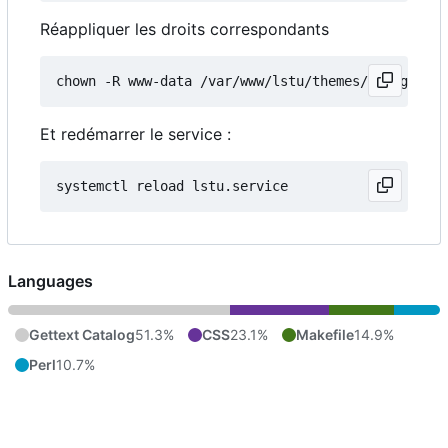
Réappliquer les droits correspondants
Et redémarrer le service :
Languages
Gettext Catalog
51.3%
CSS
23.1%
Makefile
14.9%
Perl
10.7%