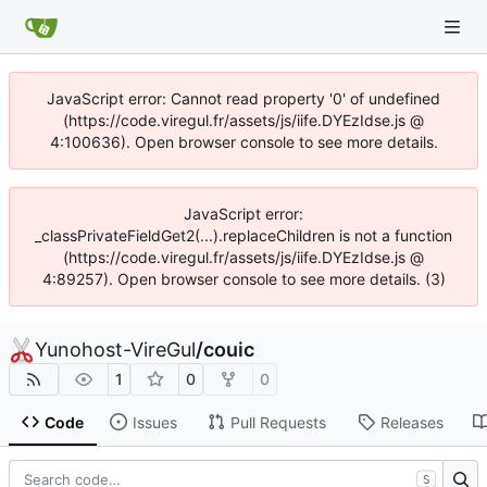
JavaScript error: Cannot read property '0' of undefined
(https://code.viregul.fr/assets/js/iife.DYEzIdse.js @
4:100636). Open browser console to see more details.
JavaScript error:
_classPrivateFieldGet2(...).replaceChildren is not a function
(https://code.viregul.fr/assets/js/iife.DYEzIdse.js @
4:89257). Open browser console to see more details. (3)
Yunohost-VireGul
/
couic
1
0
0
Code
Issues
Pull Requests
Releases
S