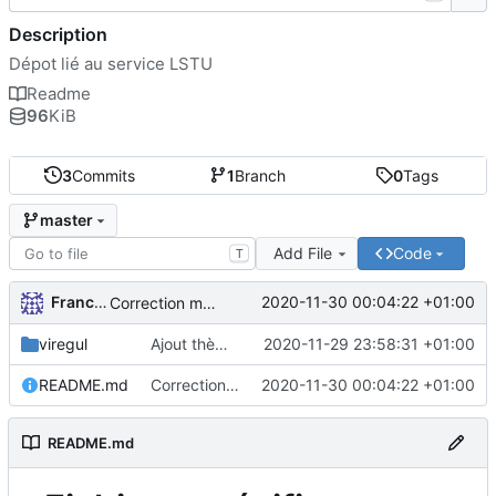
Description
Dépot lié au service LSTU
Readme
96
KiB
3
Commits
1
Branch
0
Tags
master
Add File
Code
T
FrancoisA
2020-11-30 00:04:22 +01:00
Correction markdown
viregul
Ajout thème Viregul
2020-11-29 23:58:31 +01:00
README.md
Correction markdown
2020-11-30 00:04:22 +01:00
README.md