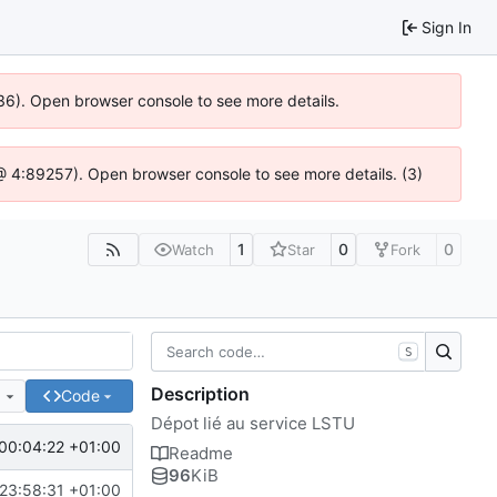
Sign In
636). Open browser console to see more details.
js @ 4:89257). Open browser console to see more details. (3)
1
0
0
Watch
Star
Fork
S
Description
e
Code
Dépot lié au service LSTU
00:04:22 +01:00
Readme
96
KiB
23:58:31 +01:00