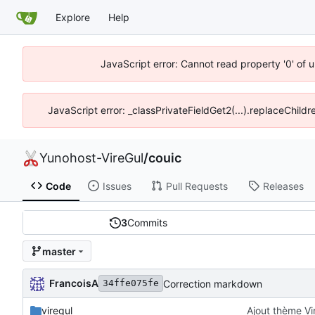
Explore
Help
JavaScript error: Cannot read property '0' of 
JavaScript error: _classPrivateFieldGet2(...).replaceChildr
Yunohost-VireGul
/
couic
Code
Issues
Pull Requests
Releases
3
Commits
master
FrancoisA
Correction markdown
34ffe075fe
viregul
Ajout thème Vi