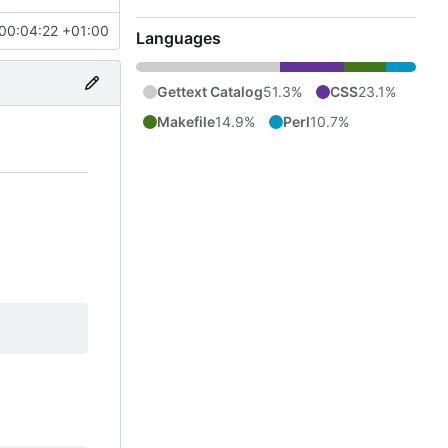
00:04:22 +01:00
Languages
Gettext Catalog
51.3%
CSS
23.1%
Makefile
14.9%
Perl
10.7%