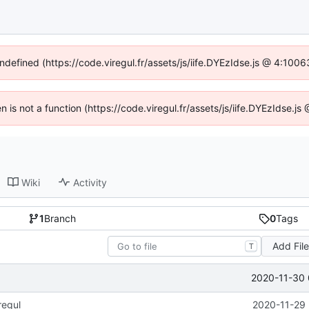
undefined (https://code.viregul.fr/assets/js/iife.DYEzIdse.js @ 4:100
en is not a function (https://code.viregul.fr/assets/js/iife.DYEzIdse.
Wiki
Activity
1
Branch
0
Tags
Add Fil
T
2020-11-30 
regul
2020-11-29 