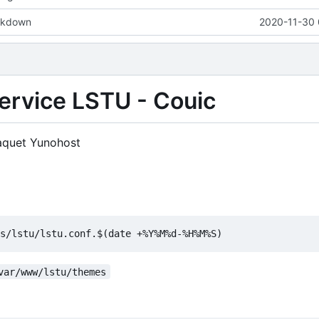
rkdown
2020-11-30 
service LSTU - Couic
 paquet Yunohost
var/www/lstu/themes