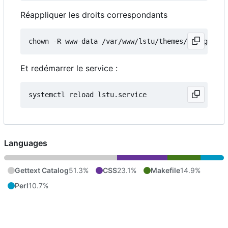
Réappliquer les droits correspondants
Et redémarrer le service :
Languages
Gettext Catalog
51.3%
CSS
23.1%
Makefile
14.9%
Perl
10.7%