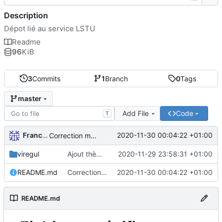
Description
Dépot lié au service LSTU
Readme
96
KiB
3
Commits
1
Branch
0
Tags
master
Add File
Code
T
FrancoisA
2020-11-30 00:04:22 +01:00
Correction markdown
viregul
Ajout thème Viregul
2020-11-29 23:58:31 +01:00
README.md
Correction markdown
2020-11-30 00:04:22 +01:00
README.md