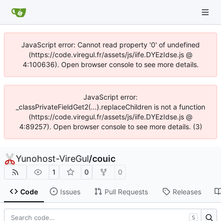
JavaScript error: Cannot read property '0' of undefined
(https://code.viregul.fr/assets/js/iife.DYEzIdse.js @
4:100636). Open browser console to see more details.
JavaScript error:
_classPrivateFieldGet2(...).replaceChildren is not a function
(https://code.viregul.fr/assets/js/iife.DYEzIdse.js @
4:89257). Open browser console to see more details. (3)
Yunohost-VireGul
/
couic
1
0
0
Code
Issues
Pull Requests
Releases
S