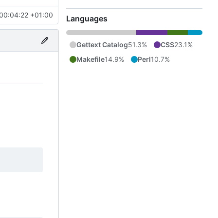
00:04:22 +01:00
Languages
Gettext Catalog
51.3%
CSS
23.1%
Makefile
14.9%
Perl
10.7%