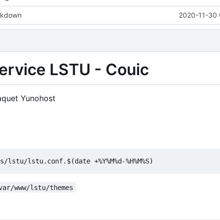
rkdown
2020-11-30 
service LSTU - Couic
 paquet Yunohost
var/www/lstu/themes