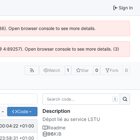
Sign In
636). Open browser console to see more details.
js @ 4:89257). Open browser console to see more details. (3)
1
0
0
Watch
Star
Fork
S
Description
e
Code
Dépot lié au service LSTU
00:04:22 +01:00
Readme
96
KiB
23:58:31 +01:00