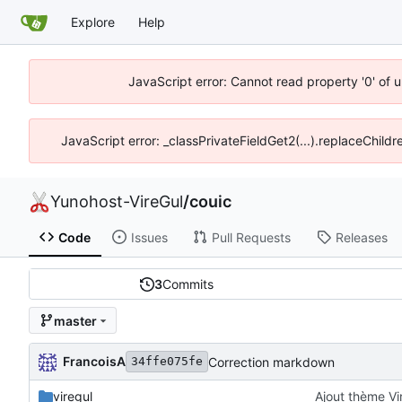
Explore
Help
JavaScript error: Cannot read property '0' of 
JavaScript error: _classPrivateFieldGet2(...).replaceChildr
Yunohost-VireGul
/
couic
Code
Issues
Pull Requests
Releases
3
Commits
master
FrancoisA
Correction markdown
34ffe075fe
viregul
Ajout thème Vi