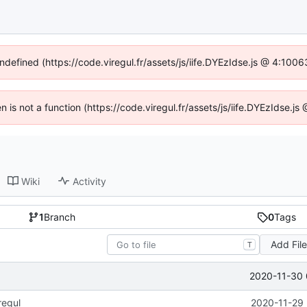
undefined (https://code.viregul.fr/assets/js/iife.DYEzIdse.js @ 4:100
en is not a function (https://code.viregul.fr/assets/js/iife.DYEzIdse.
Wiki
Activity
1
Branch
0
Tags
Add Fil
T
2020-11-30 
regul
2020-11-29 