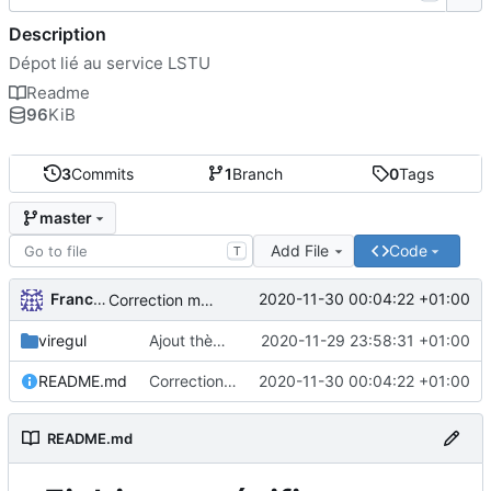
Description
Dépot lié au service LSTU
Readme
96
KiB
3
Commits
1
Branch
0
Tags
master
Add File
Code
T
FrancoisA
2020-11-30 00:04:22 +01:00
Correction markdown
viregul
Ajout thème Viregul
2020-11-29 23:58:31 +01:00
README.md
Correction markdown
2020-11-30 00:04:22 +01:00
README.md