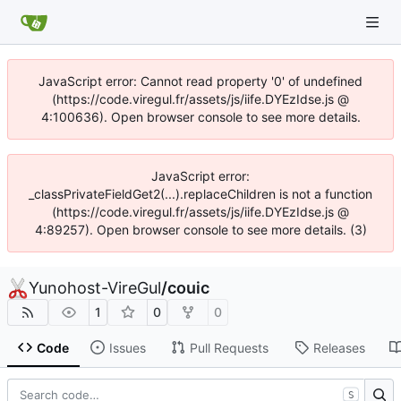
JavaScript error: Cannot read property '0' of undefined
(https://code.viregul.fr/assets/js/iife.DYEzIdse.js @
4:100636). Open browser console to see more details.
JavaScript error:
_classPrivateFieldGet2(...).replaceChildren is not a function
(https://code.viregul.fr/assets/js/iife.DYEzIdse.js @
4:89257). Open browser console to see more details. (3)
Yunohost-VireGul
/
couic
1
0
0
Code
Issues
Pull Requests
Releases
S