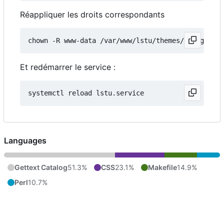
Réappliquer les droits correspondants
Et redémarrer le service :
Languages
Gettext Catalog
51.3%
CSS
23.1%
Makefile
14.9%
Perl
10.7%