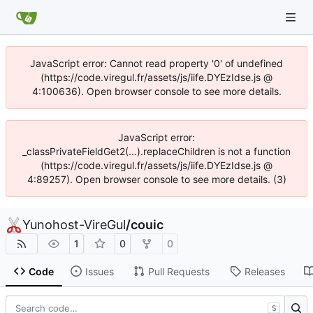
JavaScript error: Cannot read property '0' of undefined
(https://code.viregul.fr/assets/js/iife.DYEzIdse.js @
4:100636). Open browser console to see more details.
JavaScript error:
_classPrivateFieldGet2(...).replaceChildren is not a function
(https://code.viregul.fr/assets/js/iife.DYEzIdse.js @
4:89257). Open browser console to see more details. (3)
Yunohost-VireGul
/
couic
1
0
0
Code
Issues
Pull Requests
Releases
S