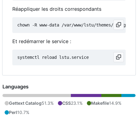
Réappliquer les droits correspondants
Et redémarrer le service :
Languages
Gettext Catalog
51.3%
CSS
23.1%
Makefile
14.9%
Perl
10.7%