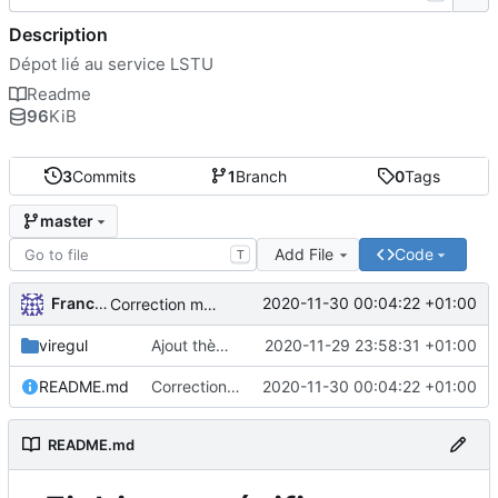
Description
Dépot lié au service LSTU
Readme
96
KiB
3
Commits
1
Branch
0
Tags
master
Add File
Code
T
FrancoisA
2020-11-30 00:04:22 +01:00
Correction markdown
viregul
Ajout thème Viregul
2020-11-29 23:58:31 +01:00
README.md
Correction markdown
2020-11-30 00:04:22 +01:00
README.md