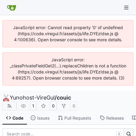
JavaScript error: Cannot read property '0' of undefined
(https://code.viregul.fr/assets/js/iife.DYEzIdse.js @
4:100636). Open browser console to see more details.
JavaScript error:
_classPrivateFieldGet2(...).replaceChildren is not a function
(https://code.viregul.fr/assets/js/iife.DYEzIdse.js @
4:89257). Open browser console to see more details. (3)
Yunohost-VireGul
/
couic
1
0
0
Code
Issues
Pull Requests
Releases
S