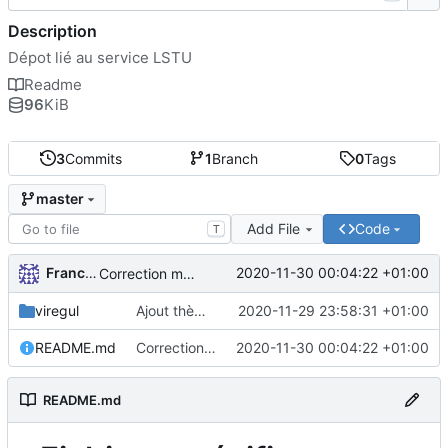
Description
Dépot lié au service LSTU
Readme
96
KiB
3
Commits
1
Branch
0
Tags
master
Add File
Code
T
FrancoisA
2020-11-30 00:04:22 +01:00
Correction markdown
viregul
Ajout thème Viregul
2020-11-29 23:58:31 +01:00
README.md
Correction markdown
2020-11-30 00:04:22 +01:00
README.md