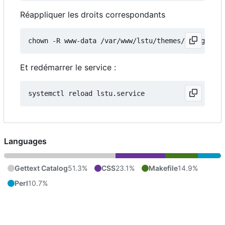
Réappliquer les droits correspondants
Et redémarrer le service :
Languages
Gettext Catalog
51.3%
CSS
23.1%
Makefile
14.9%
Perl
10.7%